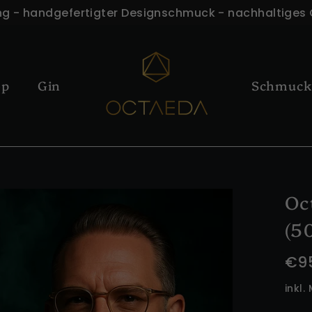
ng - handgefertigter Designschmuck - nachhaltiges
op
Gin
Schmuc
Oc
(5
Nor
€9
Prei
inkl.