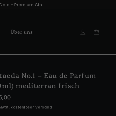
 Gold - Premium Gin
Einka
Einloggen
k
Über uns
taeda No.1 – Eau de Parfum
0 ml) mediterran frisch
maler
5,00
s
 MwSt.
kostenloser Versand