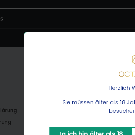
NS
HAUPTMENÜ
Shop
Herzlich
Gin
Sie müssen älter als 18 Ja
lärung
Schmuck
besuchen
rung
Über uns
Ja ich bin älter als 18