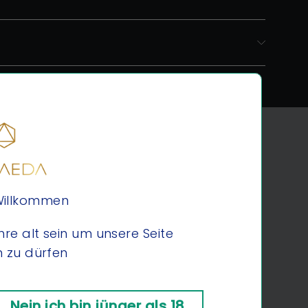
 Willkommen
hre alt sein um unsere Seite
 zu dürfen
Nein ich bin jünger als 18