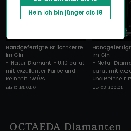
Nein ich bin jünger als 18
Handgefertigte Brillantkette
Handgefertigte
im Gin
im Gin
- Natur Diamant - 0,10 carat
- Natur Diama
mit exzellenter Farbe und
carat mit exze
Reinheit tw/vs.
und Reinheit t
ab €1.800,00
ab €2.600,00
OCTAEDA Diamanten