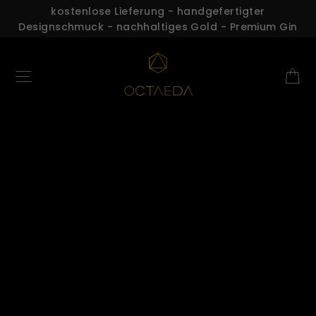
Direkt
kostenlose Lieferung - handgefertigter
Designschmuck - nachhaltiges Gold - Premium Gin
zum
Inhalt
OCTAEDA
E
Seitennavigation