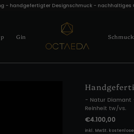
ng - handgefertigter Designschmuck - nachhaltiges
op
Gin
Schmuc
Handgeferti
- Natur Diamant -
Reinheit tw/vs.
Normaler
€4.100,00
Preis
inkl. MwSt.
kostenlos