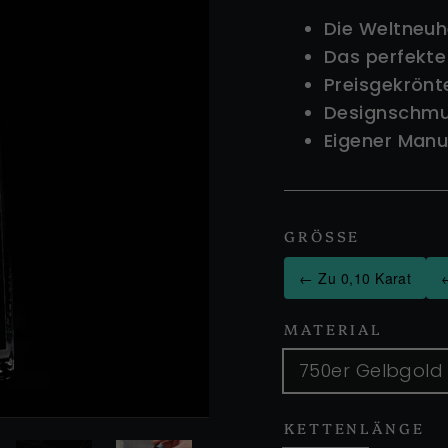
Die Weltneuh
Das perfekt
Preisgekrönt
Designschmu
Eigener Manu
GRÖSSE
←
Zu 0,10 Karat
MATERIAL
750er Gelbgold
KETTENLÄNGE