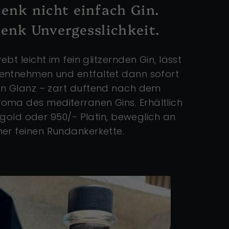
enk nicht einfach Gin.
n Moment, der in Erinnerung bleibt.
enk Unvergesslichkeit.
bt leicht im fein glitzernden Gin, lässt
hmuckstück einzigartig?
 entnehmen und entfaltet dann sofort
 Diamantketten werden in meisterlicher
len Glanz – zart duftend nach dem
er renommierten Goldschmiede Reiffert
oma des mediterranen Gins. Erhältlich
 Stück ist so individuell wie die Person,
bgold oder 950/- Platin, beweglich an
ner feinen Rundankerkette.
Anlässe eignet sich OCTAEDA?
s perfekte Geschenk für die großen
en – Verlobungen, Jubiläen,
er einfach, um Liebe und Wertschätzung