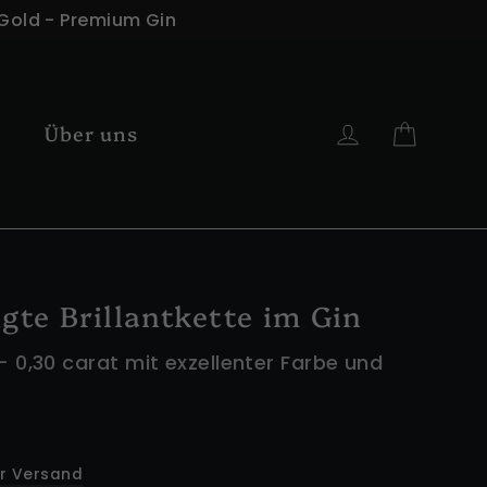
 Gold - Premium Gin
Einka
Einloggen
k
Über uns
gte Brillantkette im Gin
 0,30 carat mit exzellenter Farbe und
er Versand