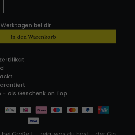
 Werktagen bei dir
In den Warenkorb
zertifikat
ld
packt
arantiert
 - als Geschenk on Top
 bei Größe L - zeig, was du hast –
der Gin